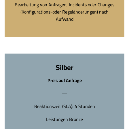
Bearbeitung von Anfragen, Incidents oder Changes
(Konfigurations-oder Regeländerungen) nach
Aufwand
Silber
Preis auf Anfrage
—
Reaktionszeit (SLA): 4 Stunden
Leistungen Bronze