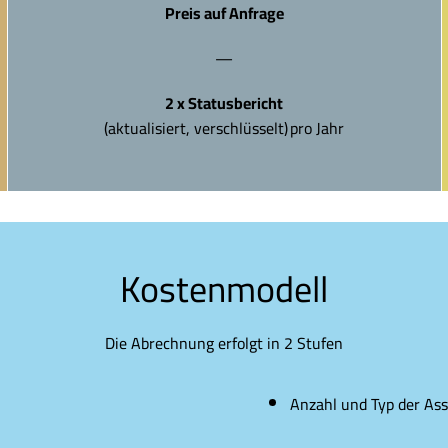
Preis auf Anfrage
—
2 x Statusbericht
(aktualisiert, verschlüsselt) pro Jahr
Kostenmodell
Die Abrechnung erfolgt in 2 Stufen
Anzahl und Typ der Ass